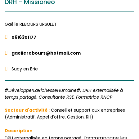
DRH - Missioneo
Gaëlle
REBOURS URSULET
0616301177
gaellerebours@hotmail.com
Sucy en Brie
#DévelopperLaRichesseHumaine#, DRH externalisée à
temps partagé, Consultante RSE, Formatrice RNCP
Secteur d'activité :
Conseil et support aux entreprises
(Administratif, Appel d’offre, Gestion, RH)
Description
accompagne les
DRH externalisée en temps partagé, j’